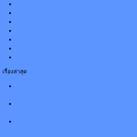
สติ๊กเกอร์โลโก้
สติ๊กเกอร์ไดคัท100
สติ๊กเกอร์ติดผนัง
พิมพ์สติ๊กเกอร์ติดพื้น
ป้ายสติ๊กเกอร์
สติ๊กเกอร์ติดกระจก
พิมพ์หมึกขาว
เรื่องล่าสุด
โรงพิมพ์ฉลากสินค้า เชียงใหม่ คุณภาพเยี่ยม ราคา
เป็นมิตร ดันทุกธุรกิจโต!!!
พิมพ์ฉลากสินค้าแบบม้วน ป้องกันสินค้าโดนลอก
เลียนแบบได้ จนกิจการเติบโต
สติ๊กเกอร์ติดบรรจุภัณฑ์ เพิ่มมูลค่าบรรจุภัณฑ์ สบู่
แฮนด์เมดดูโดดเด่น ลูกค้าเลือกได้