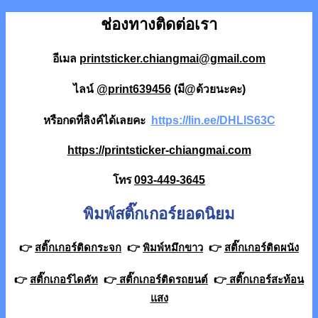
ช่องทางติดต่อเรา
อีเมล
printsticker.chiangmai@gmail.com
ไลน์
@print639456
(มี@ด้วยนะคะ)
หรือกดที่ลิงค์ได้เลยคะ
https://lin.ee/DHLlS63C
https://printsticker-chiangmai.com
โทร
093-449-3645
พิมพ์สติ๊กเกอร์ยอดนิยม
👉
สติ๊กเกอร์ติดกระจก
👉
พิมพ์หมึกขาว
👉
สติ๊กเกอร์ติดผนัง
👉
สติ๊กเกอร์ไดคัท
👉
สติ๊กเกอร์ติดรถยนต์
👉
สติ๊กเกอร์สะท้อน
แสง